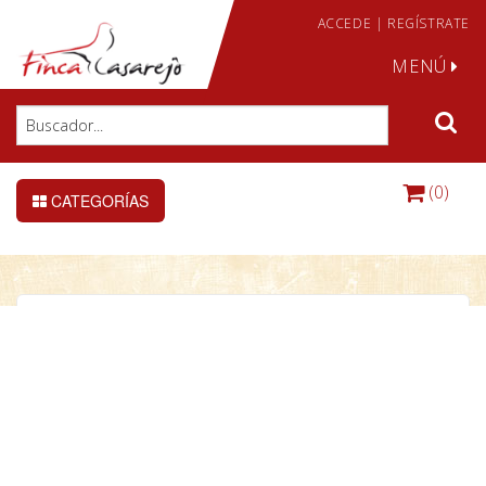
ACCEDE
|
REGÍSTRATE
MENÚ
(0)
CATEGORÍAS
La gallina: nociones de
fisiozootecnia