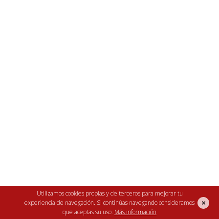
Utilizamos cookies propias y de terceros para mejorar tu
×
experiencia de navegación. Si continúas navegando consideramos
El mundo de la gallina a tu alcance.
que aceptas su uso.
Más información