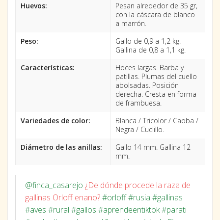
Huevos:
Pesan alrededor de 35 gr,
con la cáscara de blanco
a marrón.
Peso:
Gallo de 0,9 a 1,2 kg.
Gallina de 0,8 a 1,1 kg.
Características:
Hoces largas. Barba y
patillas. Plumas del cuello
abolsadas. Posición
derecha. Cresta en forma
de frambuesa.
Variedades de color:
Blanca / Tricolor / Caoba /
Negra / Cuclillo.
Diámetro de las anillas:
Gallo 14 mm. Gallina 12
mm.
@finca_casarejo
¿De dónde procede la raza de
gallinas Orloff enano?
#orloff
#rusia
#gallinas
#aves
#rural
#gallos
#aprendeentiktok
#parati