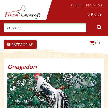
ACCEDE
|
REGÍSTRATE
MENÚ
(0)
CATEGORÍAS
Onagadori