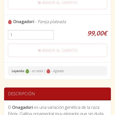
AÑADIR AL CARRITO
Onagadori
-
Pareja plateada
99,00€
AÑADIR AL CARRITO
Leyenda:
- en stock |
- Agotado
DESCRIPCIÓN
El
Onagadori
es una variación genética de la raza
Fénix. Gallina ornamental muy elegante que sin duda