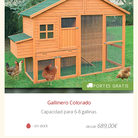
PORTES GRATIS
Gallinero Colorado
Capacidad para 6-8 gallinas.
689,00€
- sin stock
desde