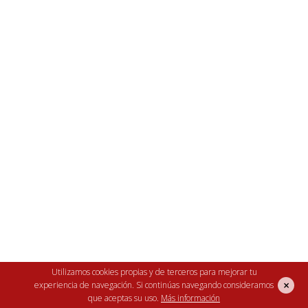
Raza muy poco conocida en España.
Utilizamos cookies propias y de terceros para mejorar tu
×
experiencia de navegación. Si continúas navegando consideramos
Originaria de Bélgica.
que aceptas su uso.
Más información