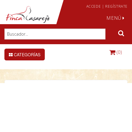
ACCEDE
|
REGÍSTRATE
MENÚ
(0)
CATEGORÍAS
Faisan Swinhoe