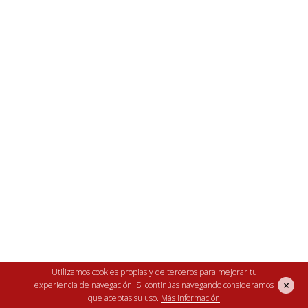
Utilizamos cookies propias y de terceros para mejorar tu
×
experiencia de navegación. Si continúas navegando consideramos
Ver descripción ampliada
que aceptas su uso.
Más información