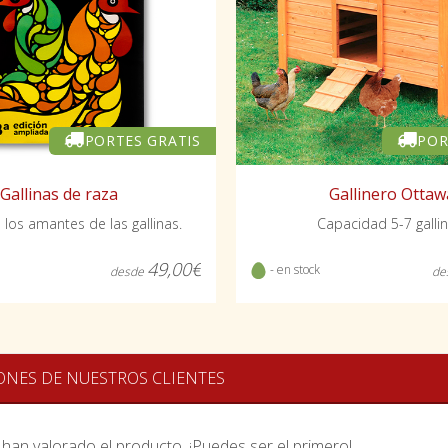
PORTES GRATIS
POR
Gallinas de raza
Gallinero Ottaw
 los amantes de las gallinas.
Capacidad 5-7 gallin
49,00€
- en stock
desde
de
ONES DE NUESTROS CLIENTES
han valorado el producto. ¡Puedes ser el primero!