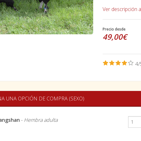
Ver descripción 
Precio desde
49,00€
4/
NA UNA OPCIÓN DE COMPRA (SEXO)
Langshan
-
Hembra adulta