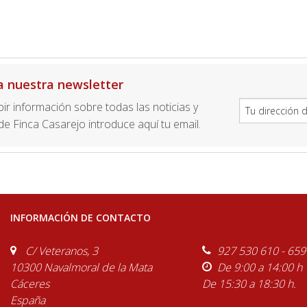
a nuestra newsletter
ibir información sobre todas las noticias y
e Finca Casarejo introduce aquí tu email.
INFORMACIÓN DE CONTACTO
C/ Veteranos, 3
927 530 610 - 659
10300 Navalmoral de la Mata
De 9:00 a 14:00 h
Cáceres
De 15:30 a 18:30 h.
España