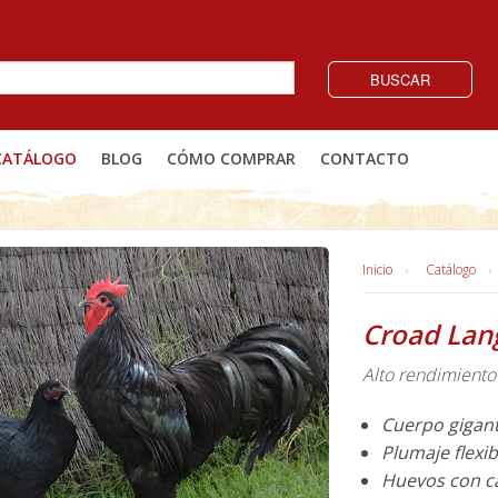
BUSCAR
CATÁLOGO
BLOG
CÓMO COMPRAR
CONTACTO
Inicio
Catálogo
Croad Lan
Alto rendimiento
Cuerpo gigan
Plumaje flexi
Huevos con c