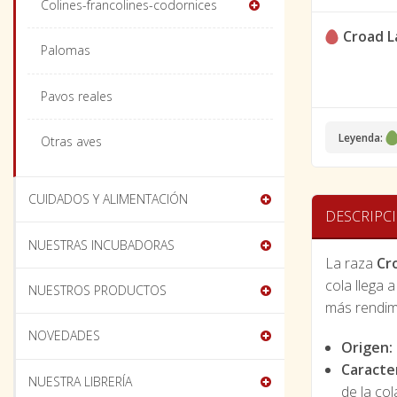
Colines-francolines-codornices
Croad 
Palomas
Pavos reales
Leyenda:
Otras aves
CUIDADOS Y ALIMENTACIÓN
DESCRIPC
NUESTRAS INCUBADORAS
La raza
Cr
cola llega 
NUESTROS PRODUCTOS
más rendim
NOVEDADES
Origen:
Caracter
NUESTRA LIBRERÍA
de la col