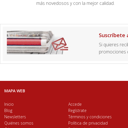
más novedosos y con la mejor calidad.
Suscríbete 
Si quieres rec
promociones d
MAPA WEB
Inicio
Accede
Blog
Regístrate
Newsletters
Términos y condiciones
Quiénes somos
Política de privacidad