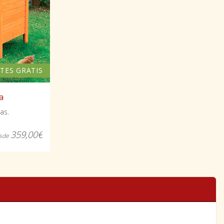
TES GRATIS
a
as.
359,00€
sde