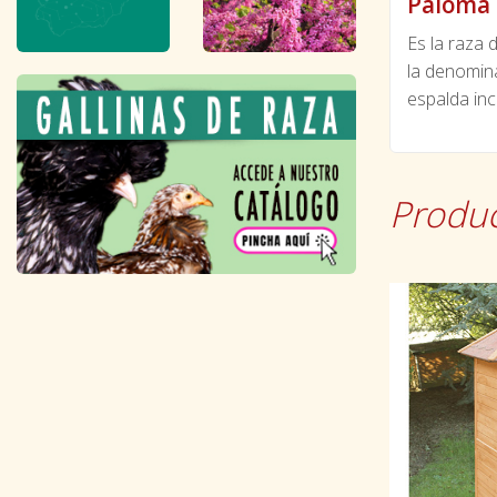
Paloma 
Es la raza
la denomina
espalda inc
Produc