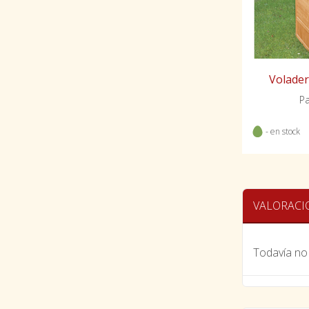
Volade
Pa
- en stock
VALORACI
Todavía no 