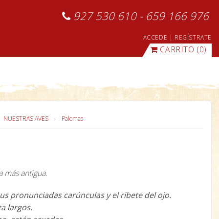
927 530 610 - 659 166 976
ACCEDE
|
REGÍSTRATE
CARRITO
(0)
NUESTRAS AVES
Palomas
a más antigua.
us pronunciadas carúnculas y el ribete del ojo.
a largos.