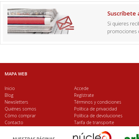
Suscríbete 
Si quieres rec
promociones d
MAPA WEB
Inicio
Accede
Blog
Regístrate
Newsletters
Términos y condiciones
Quiénes somos
Política de privacidad
Cómo comprar
Política de devoluciones
Contacto
Tarifa de transporte
NUESTRAS PÁGINAS