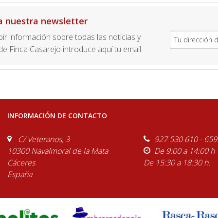
a nuestra newsletter
ibir información sobre todas las noticias y
e Finca Casarejo introduce aquí tu email.
INFORMACIÓN DE CONTACTO
C/ Veteranos, 3
927 530 610 - 659
10300 Navalmoral de la Mata
De 9:00 a 14:00 h
Cáceres
De 15:30 a 18:30 h.
España