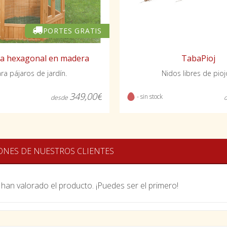
PORTES GRATIS
ra hexagonal en madera
TabaPioj
ra pájaros de jardín.
Nidos libres de pioj
349,00€
- sin stock
desde
ONES DE NUESTROS CLIENTES
han valorado el producto. ¡Puedes ser el primero!