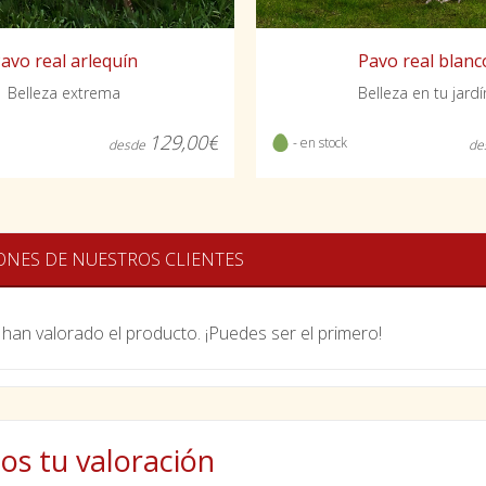
avo real arlequín
Pavo real blanc
Belleza extrema
Belleza en tu jardí
129,00€
- en stock
desde
de
ONES DE NUESTROS CLIENTES
han valorado el producto. ¡Puedes ser el primero!
os tu valoración