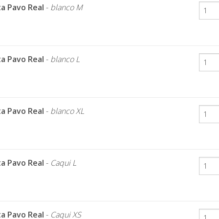
a Pavo Real
-
blanco M
a Pavo Real
-
blanco L
a Pavo Real
-
blanco XL
a Pavo Real
-
Caqui L
a Pavo Real
-
Caqui XS