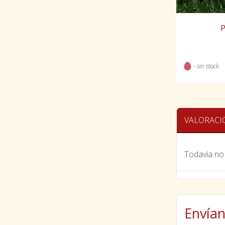
P
- sin stock
VALORACI
Todavía no 
Envían