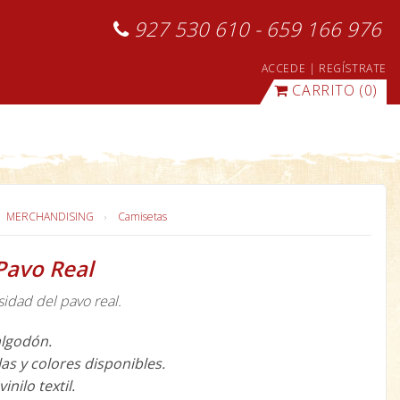
927 530 610 - 659 166 976
ACCEDE
|
REGÍSTRATE
CARRITO
(0)
MERCHANDISING
Camisetas
Pavo Real
idad del pavo real.
algodón.
las y colores disponibles.
inilo textil.