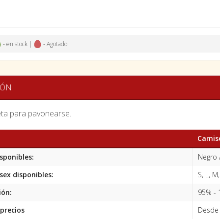
- en stock |
- Agotado
IÓN
ta para pavonearse.
Camise
sponibles:
Negro 
sex disponibles:
S, L, M,
ión:
95% - 
precios
Desde 