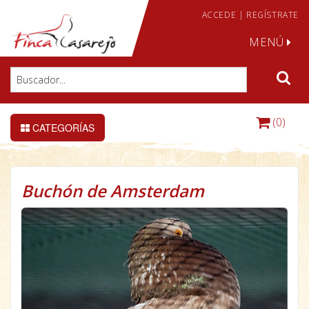
ACCEDE
|
REGÍSTRATE
MENÚ
(0)
CATEGORÍAS
Buchón de Amsterdam