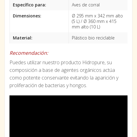
Específico para:
Aves de corral
Dimensiones:
Ø 295 mm x 342 mm alto
(5 L) / Ø 360 mm x 415
mm alto (10 L)
Material:
Plástico bio reciclable
Recomendación:
Puedes utilizar nuestro producto Hidropure, su
composición a base de agentes orgánicos actúa
como potente conservante evitando la aparición y
proliferación de bacterias y hongos.