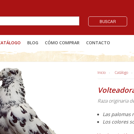
BUSCAR
CATÁLOGO
BLOG
CÓMO COMPRAR
CONTACTO
Inicio
Catálogo
Volteadora
Raza originaria d
Las palomas n
Los colores s