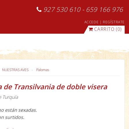
927 530 610 - 659 166 976
ACCEDE
|
REGÍSTRATE
CARRITO
(0)
NUESTRAS AVES
Palomas
 de Transilvania de doble visera
e Turquía
o están sexadas.
on surtidos.