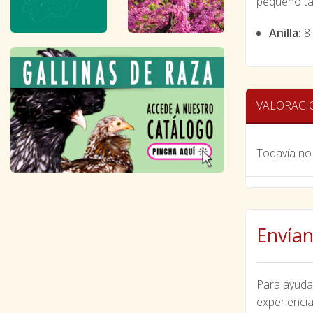
pequeño ta
Anilla:
8
VALORACI
Todavía no 
Envían
Para ayudar
experiencia