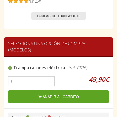
4/5
TARIFAS DE TRANSPORTE
SELECCIONA UNA OPCIÓN DE COMPRA
(MODELOS)
Trampa ratones eléctrica
-
(ref. FTRE)
49,90€
AÑADIR AL CARRITO