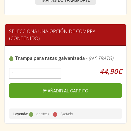
TARIFAS DE TRANSPORTE
SELECCIONA UNA OPCIÓN DE COMPRA
(CONTENIDO)
Trampa para ratas galvanizada
-
(ref. TRATG)
44,90€
AÑADIR AL CARRITO
Leyenda:
- en stock |
- Agotado