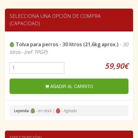
SELECCIONA UNA OPCIÓN DE COMPRA
(CAPACIDAD)
Tolva para perros - 30 litros (21,6kg aprox.)
-
30
litros - (ref. TPGP)
59,90€
AÑADIR AL CARRITO
Leyenda:
- en stock |
- Agotado
DESCRIPCIÓN