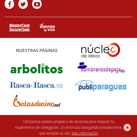
NUESTRAS PÁGINAS
Utilizamos cookies propias y de terceros para mejorar tu
Finca Casarejo 2026. Núcleo Zoológico: 122CC0001. Desarrollo web:
efe6
×
experiencia de navegación. Si continúas navegando consideramos
<Rebuilding ideas/>
que aceptas su uso.
Más información