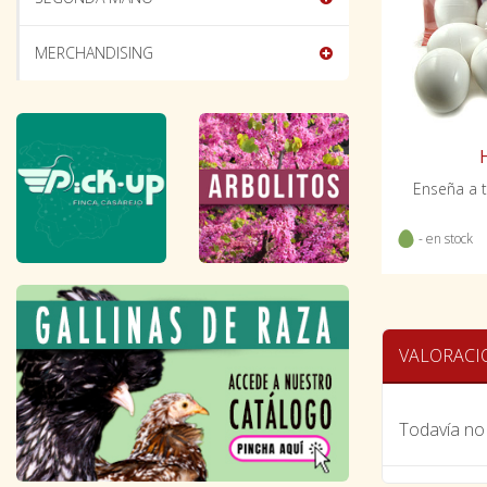
MERCHANDISING
Enseña a t
- en stock
VALORACI
Todavía no 