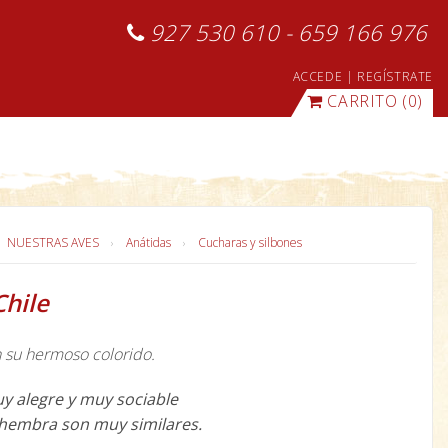
927 530 610 - 659 166 976
ACCEDE
|
REGÍSTRATE
CARRITO
(0)
NUESTRAS AVES
Anátidas
Cucharas y silbones
Chile
n su hermoso colorido.
y alegre y muy sociable
 hembra son muy similares.