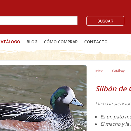
BUSCAR
CATÁLOGO
BLOG
CÓMO COMPRAR
CONTACTO
Inicio
Catálogo
Silbón de 
Llama la atencio
Es un pato mu
El macho y la