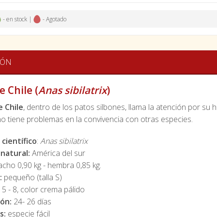
- en stock |
- Agotado
IÓN
e Chile (
Anas sibilatrix
)
e Chile
, dentro de los patos silbones, llama la atención por s
no tiene problemas en la convivencia con otras especies.
científico
:
Anas sibilatrix
 natural:
América del sur
cho 0,90 kg - hembra 0,85 kg.
:
pequeño (talla S)
:
5 - 8, color crema pálido
ión:
24- 26 días
s:
especie fácil