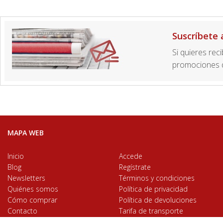
Suscríbete 
Si quieres rec
promociones d
MAPA WEB
Inicio
Accede
Blog
Regístrate
Newsletters
Términos y condiciones
Quiénes somos
Política de privacidad
Cómo comprar
Política de devoluciones
Contacto
Tarifa de transporte