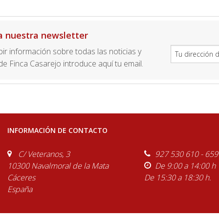
a nuestra newsletter
ibir información sobre todas las noticias y
e Finca Casarejo introduce aquí tu email.
INFORMACIÓN DE CONTACTO
C/ Veteranos, 3
927 530 610 - 659
10300 Navalmoral de la Mata
De 9:00 a 14:00 h
Cáceres
De 15:30 a 18:30 h.
España