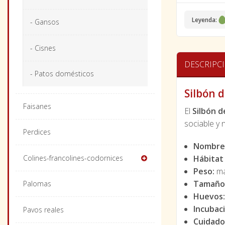
Leyenda:
- Gansos
- Cisnes
DESCRIPC
- Patos domésticos
Silbón d
Faisanes
El
Silbón d
sociable y 
Perdices
Nombre 
Colines-francolines-codornices
Hábitat
Peso:
ma
Tamaño
Palomas
Huevos
Incubac
Pavos reales
Cuidado