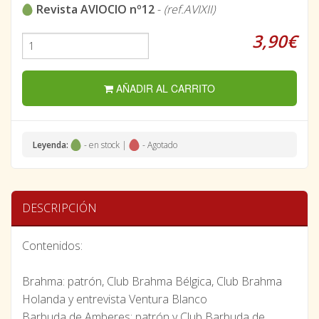
Revista AVIOCIO nº12
-
(ref.AVIXII)
3,90€
AÑADIR AL CARRITO
Leyenda:
- en stock |
- Agotado
DESCRIPCIÓN
Contenidos:
Brahma: patrón, Club Brahma Bélgica, Club Brahma
Holanda y entrevista Ventura Blanco
Barbuda de Amberes: patrón y Club Barbuda de