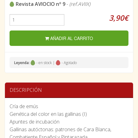
Revista AVIOCIO nº 9
-
(ref.AVIIX)
3,90€
AÑADIR AL CARRITO
Leyenda:
- en stock |
- Agotado
DESCRIPCIÓN
Cría de emús
Genética del color en las gallinas (I)
Apuntes de incubación
Gallinas autóctonas: patrones de Cara Blanca,
Combatiente Español y Pintarazada