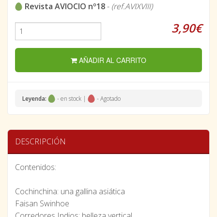
Revista AVIOCIO nº18
-
(ref.AVIXVIII)
3,90€
AÑADIR AL CARRITO
Leyenda:
- en stock |
- Agotado
DESCRIPCIÓN
Contenidos:
Cochinchina: una gallina asiática
Faisan Swinhoe
Corredores Indios: belleza vertical