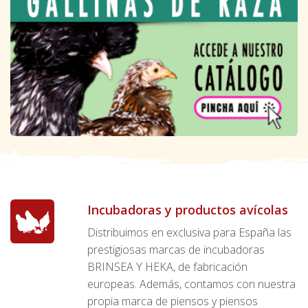
Incubadoras y productos avícolas
Distribuimos en exclusiva para España las
prestigiosas marcas de incubadoras
BRINSEA Y HEKA, de fabricación
europeas. Además, contamos con nuestra
propia marca de piensos y piensos