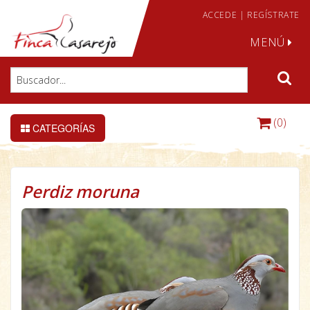
ACCEDE
|
REGÍSTRATE
MENÚ
(0)
CATEGORÍAS
Perdiz moruna