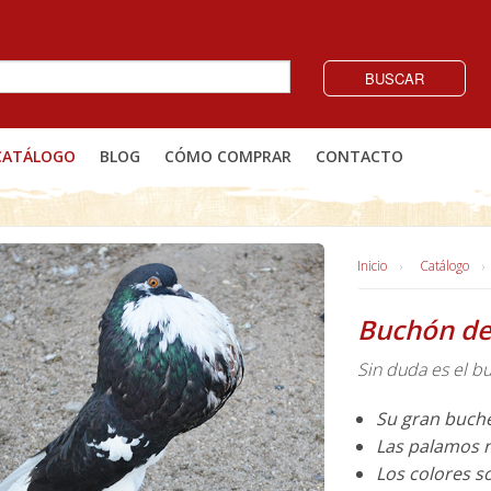
BUSCAR
CATÁLOGO
BLOG
CÓMO COMPRAR
CONTACTO
Inicio
Catálogo
Buchón de
Sin duda es el b
Su gran buche
Las palamos n
Los colores s