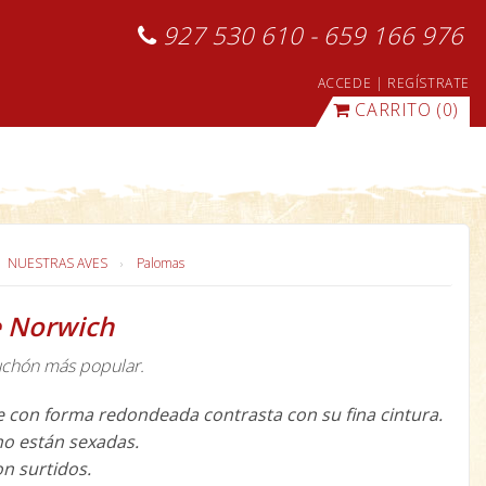
927 530 610 - 659 166 976
ACCEDE
|
REGÍSTRATE
CARRITO
(0)
NUESTRAS AVES
Palomas
 Norwich
uchón más popular.
 con forma redondeada contrasta con su fina cintura.
o están sexadas.
on surtidos.