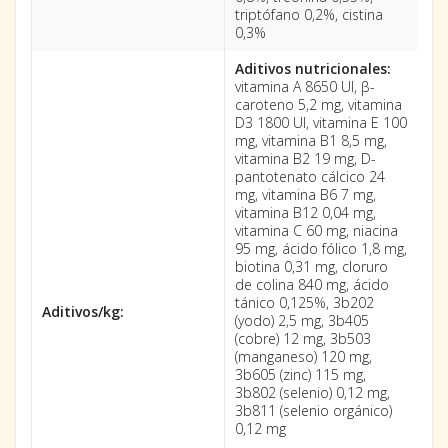
triptófano 0,2%, cistina
0,3%
Aditivos nutricionales:
vitamina A 8650 UI, β-
caroteno 5,2 mg, vitamina
D3 1800 UI, vitamina E 100
mg, vitamina B1 8,5 mg,
vitamina B2 19 mg, D-
pantotenato cálcico 24
mg, vitamina B6 7 mg,
vitamina B12 0,04 mg,
vitamina C 60 mg, niacina
95 mg, ácido fólico 1,8 mg,
biotina 0,31 mg, cloruro
de colina 840 mg, ácido
tánico 0,125%, 3b202
Aditivos/kg:
(yodo) 2,5 mg, 3b405
(cobre) 12 mg, 3b503
(manganeso) 120 mg,
3b605 (zinc) 115 mg,
3b802 (selenio) 0,12 mg,
3b811 (selenio orgánico)
0,12 mg