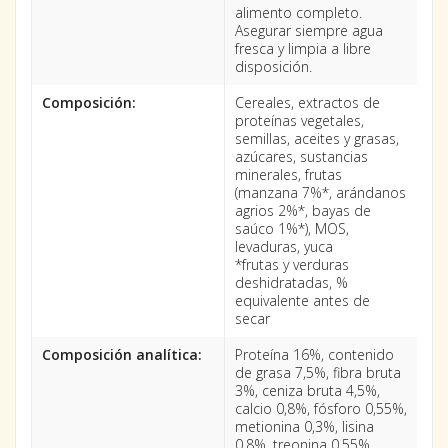
alimento completo.
Asegurar siempre agua
fresca y limpia a libre
disposición.
Composición:
Cereales, extractos de
proteínas vegetales,
semillas, aceites y grasas,
azúcares, sustancias
minerales, frutas
(manzana 7%*, arándanos
agrios 2%*, bayas de
saúco 1%*), MOS,
levaduras, yuca
*frutas y verduras
deshidratadas, %
equivalente antes de
secar
Composición analítica:
Proteína 16%, contenido
de grasa 7,5%, fibra bruta
3%, ceniza bruta 4,5%,
calcio 0,8%, fósforo 0,55%,
metionina 0,3%, lisina
0,8%, treonina 0,55%,