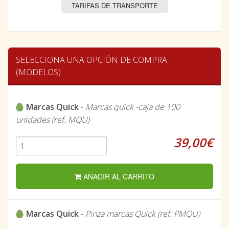
TARIFAS DE TRANSPORTE
SELECCIONA UNA OPCIÓN DE COMPRA
(MODELOS)
Marcas Quick
-
Marcas quick -caja de 100
unidades (ref. MQU)
39,00€
AÑADIR AL CARRITO
Marcas Quick
-
Pinza marcas Quick (ref. PMQU)