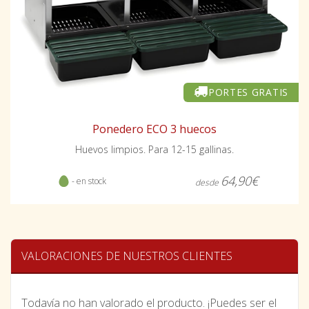
PORTES GRATIS
Ponedero ECO 3 huecos
Huevos limpios. Para 12-15 gallinas.
64,90€
- en stock
desde
VALORACIONES DE NUESTROS CLIENTES
Todavía no han valorado el producto. ¡Puedes ser el