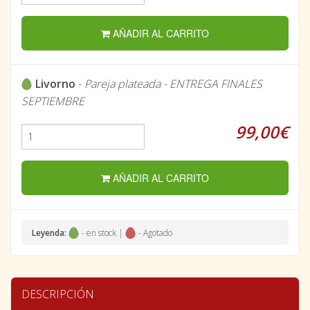
AÑADIR AL CARRITO
Livorno
-
Pareja plateada - ENTREGA FINALES
SEPTIEMBRE
99,00€
AÑADIR AL CARRITO
Leyenda:
- en stock |
- Agotado
DESCRIPCIÓN