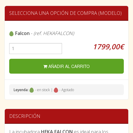
SELECCIONA UNA OPCIÓN DE COMPRA (MODELO)
Falcon
-
(ref. HEKAFALCON)
1799,00€
AÑADIR AL CARRITO
Leyenda:
- en stock |
- Agotado
DESCRIPCIÓN
La incubadora
HEKA FALCON
es ideal para los