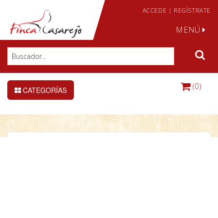
ACCEDE
|
REGÍSTRATE
MENÚ
(0)
CATEGORÍAS
Heka 10