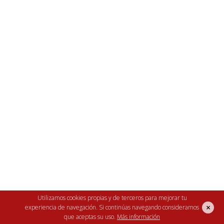
Excelente para todo tipo de aves de corral.
Utilizamos cookies propias y de terceros para mejorar tu
×
experiencia de navegación. Si continúas navegando consideramos
Capaciad 90 incubación+80 nacimiento huevos
que aceptas su uso.
Más información