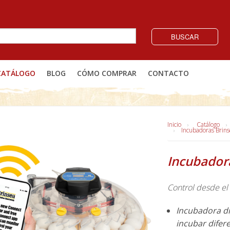
BUSCAR
CATÁLOGO
BLOG
CÓMO COMPRAR
CONTACTO
Inicio
Catálogo
Incubadoras Brin
Incubador
Control desde el
Incubadora di
incubar difer