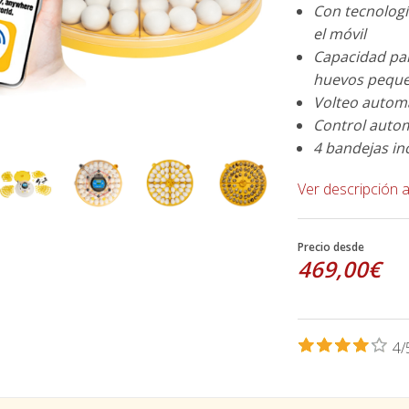
Con tecnologí
el móvil
Capacidad par
huevos peque
Volteo automá
Control auto
4 bandejas inc
Ver descripción 
Precio desde
469,00€
4/