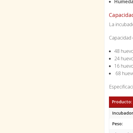
Humeda
Capacida
La incubado
Capacidad 
48 huevo
24 huevo
16 huev
68 huevo
Especificac
Producto:
Incubador
Peso: