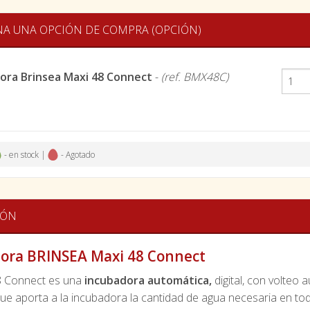
NA UNA OPCIÓN DE COMPRA (OPCIÓN)
ora Brinsea Maxi 48 Connect
-
(ref. BMX48C)
- en stock |
- Agotado
IÓN
ora BRINSEA Maxi 48 Connect
8 Connect es una
incubadora automática,
digital, con volteo
que aporta a la incubadora la cantidad de agua necesaria en t