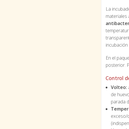
La incubad
materiales 
antibacter
temperatura
transparen
incubación 
En el paquet
posterior. 
Control d
Volteo:
a
de huevo
parada d
Temper
exceso/d
(indispe