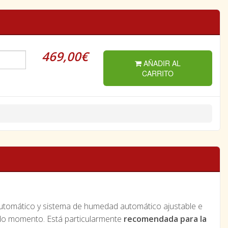
469,00€
AÑADIR AL
CARRITO
 automático y sistema de humedad automático ajustable e
odo momento. Está particularmente
recomendada para la