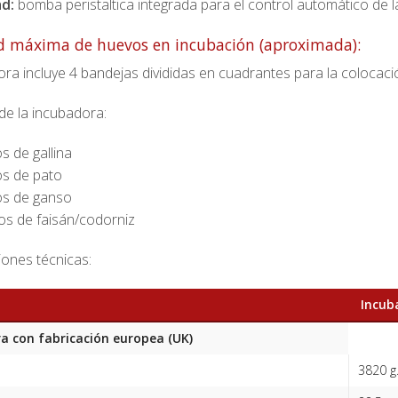
d:
bomba peristaltica integrada para el control automático d
d máxima de huevos en incubación (aproximada):
ra incluye 4 bandejas divididas en cuadrantes para la colocaci
de la incubadora:
s de gallina
s de pato
os de ganso
s de faisán/codorniz
iones técnicas:
Incuba
a con fabricación europea (UK)
3820 g