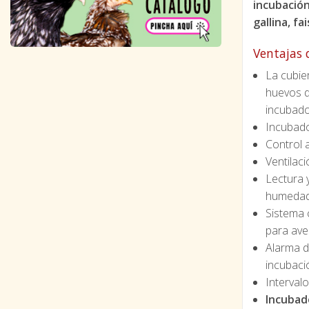
incubación
gallina, fa
Ventajas 
La cubie
huevos de
incubad
Incubado
Control 
Ventilac
Lectura 
humedad
Sistema 
para aves
Alarma d
incubació
Interval
Incubad