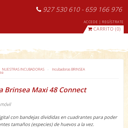
927 530 610 - 659 166 976
ACCEDE
|
REGÍSTRATE
CARRITO
(0)
NUESTRAS INCUBADORAS
Incubadoras BRINSEA
sea
a Brinsea Maxi 48 Connect
 móvil
gital con bandejas divididas en cuadrantes para poder
entes tamaños (especies) de huevos a la vez.