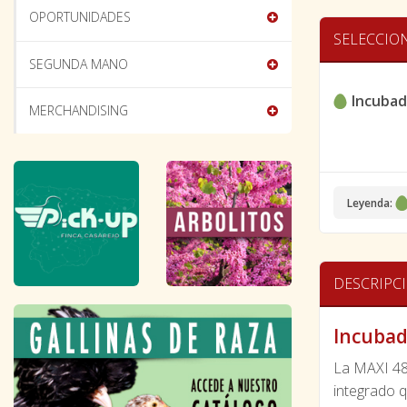
OPORTUNIDADES
SELECCIO
SEGUNDA MANO
Incubad
MERCHANDISING
Leyenda:
DESCRIPC
Incubad
La MAXI 4
integrado 