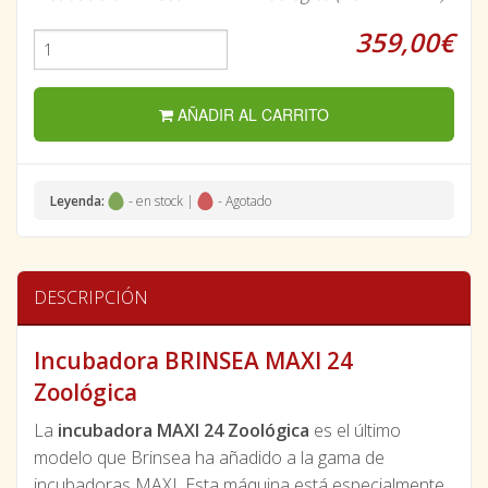
359,00€
AÑADIR AL CARRITO
Leyenda:
- en stock |
- Agotado
DESCRIPCIÓN
Incubadora BRINSEA MAXI 24
Zoológica
La
incubadora MAXI 24 Zoológica
es el último
modelo que Brinsea ha añadido a la gama de
incubadoras MAXI. Esta máquina está especialmente