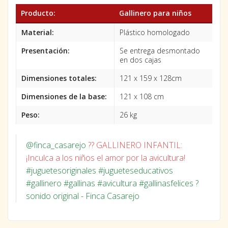
Producto:
Gallinero para niños
Material:
Plástico homologado
Presentación:
Se entrega desmontado
en dos cajas
Dimensiones totales:
121 x 159 x 128cm
Dimensiones de la base:
121 x 108 cm
Peso:
26 kg
@finca_casarejo
?? GALLINERO INFANTIL:
¡Inculca a los niños el amor por la avicultura!
#juguetesoriginales
#jugueteseducativos
#gallinero
#gallinas
#avicultura
#gallinasfelices
?
sonido original - Finca Casarejo