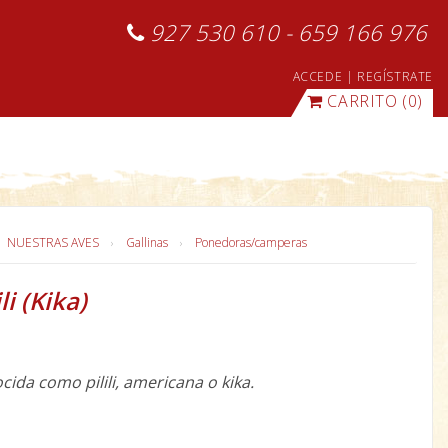
927 530 610 - 659 166 976
ACCEDE
|
REGÍSTRATE
CARRITO
(0)
NUESTRAS AVES
Gallinas
Ponedoras/camperas
li (Kika)
ida como pilili, americana o kika.