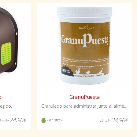
p
GranuPuesta
egido.
Granulado para administrar junto al alimento base
24,90€
34,90€
- en stock
desde
desde