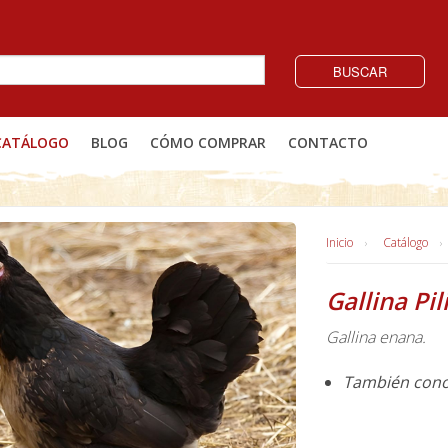
BUSCAR
CATÁLOGO
BLOG
CÓMO COMPRAR
CONTACTO
Inicio
Catálogo
Gallina Pili
Gallina enana.
También conoc