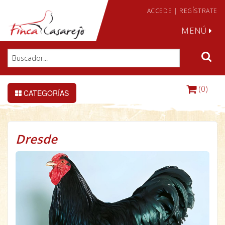
ACCEDE
|
REGÍSTRATE
MENÚ
(0)
CATEGORÍAS
Dresde