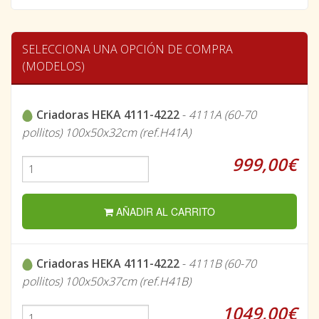
SELECCIONA UNA OPCIÓN DE COMPRA
(MODELOS)
Criadoras HEKA 4111-4222
-
4111A (60-70
pollitos) 100x50x32cm (ref.H41A)
999,00€
AÑADIR AL CARRITO
Criadoras HEKA 4111-4222
-
4111B (60-70
pollitos) 100x50x37cm (ref.H41B)
1049,00€