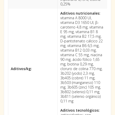
0,25%
Aditivos nutricionales:
vitamina A 8000 UI,
vitamina D3 1650 UI, β-
caroteno 4,8 mg, vitamina
E 95 mg, vitamina B1 8
mg, vitamina B2 17,5 mg,
D-pantotenato cálcico 22
mg, vitamina B6 6,5 mg,
vitamina B12 0,03 mg,
vitamina C 55 mg, niacina
90 mg, ácido fólico 1,65
mg, biotina 0,29 mg,
Aditivos/kg:
cloruro de colina 770 mg,
3b202 (yodo) 2,3 mg,
3b405 (cobre) 11 mg,
3b503 (manganeso) 110
mg, 3b605 (zinc) 105 mg,
3b802 (selenio) 0,11 mg,
3b811 (selenio orgánico)
0,11 mg
Aditivos tecnológicos:
antioxidantes: con