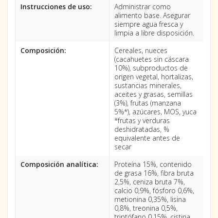
Instrucciones de uso:
Administrar como
alimento base. Asegurar
siempre agua fresca y
limpia a libre disposición.
Composición:
Cereales, nueces
(cacahuetes sin cáscara
10%), subproductos de
origen vegetal, hortalizas,
sustancias minerales,
aceites y grasas, semillas
(3%), frutas (manzana
5%*), azúcares, MOS, yuca
*frutas y verduras
deshidratadas, %
equivalente antes de
secar
Composición analítica:
Proteína 15%, contenido
de grasa 16%, fibra bruta
2,5%, ceniza bruta 7%,
calcio 0,9%, fósforo 0,6%,
metionina 0,35%, lisina
0,8%, treonina 0,5%,
triptófano 0,15%, cistina