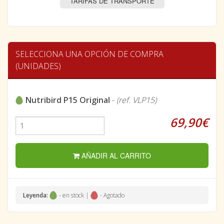
TARIFAS DE TRANSPORTE
SELECCIONA UNA OPCIÓN DE COMPRA
(UNIDADES)
Nutribird P15 Original
-
(ref. VLP15)
69,90€
AÑADIR AL CARRITO
Leyenda:
- en stock |
- Agotado