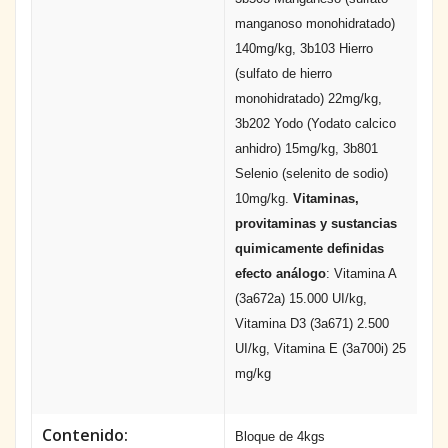
manganoso monohidratado)
140mg/kg, 3b103 Hierro
(sulfato de hierro
monohidratado) 22mg/kg,
3b202 Yodo (Yodato calcico
anhidro) 15mg/kg, 3b801
Selenio (selenito de sodio)
10mg/kg.
Vitaminas,
provitaminas y sustancias
quimicamente definidas
efecto análogo
: Vitamina A
(3a672a) 15.000 UI/kg,
Vitamina D3 (3a671) 2.500
UI/kg, Vitamina E (3a700i) 25
mg/kg
Contenido:
Bloque de 4kgs