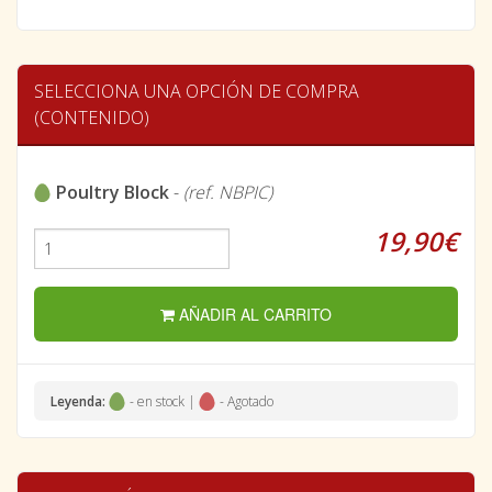
SELECCIONA UNA OPCIÓN DE COMPRA
(CONTENIDO)
Poultry Block
-
(ref. NBPIC)
19,90€
AÑADIR AL CARRITO
Leyenda:
- en stock |
- Agotado