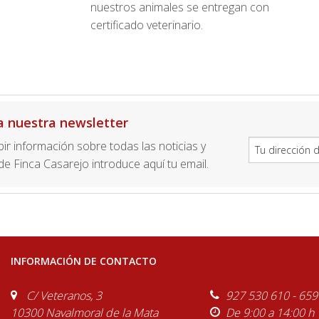
nuestros animales se entregan con
certificado veterinario.
a nuestra newsletter
ibir información sobre todas las noticias y
e Finca Casarejo introduce aquí tu email.
INFORMACIÓN DE CONTACTO
C/ Veteranos, 3
927 530 610 - 659
10300 Navalmoral de la Mata
De 9:00 a 14:00 h