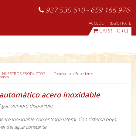
927 530 610 - 659 166 976
ACCEDE
|
REGÍSTRATE
CARRITO
(0)
NUESTROS PRODUCTOS
Comederos / Bebederos
ticos
automático acero inoxidable
 Agua siempre disponible.
ero inoxidable con entrada lateral. Con sistema boya,
vel del agua constante