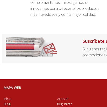
complementarios. Investigamos e
innovamos para ofrecerte los productos
más novedosos y con la mejor calidad.
Suscríbete 
Si quieres rec
promociones d
MAPA WEB
Inicio
Accede
Blog
Regístrate