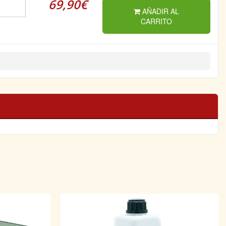
69,90€
AÑADIR AL
CARRITO