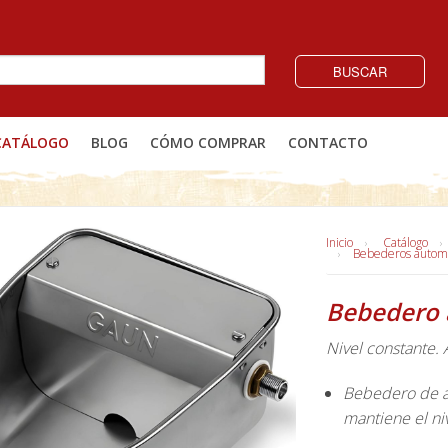
BUSCAR
CATÁLOGO
BLOG
CÓMO COMPRAR
CONTACTO
Inicio
Catálogo
Bebederos automá
Bebedero 
Nivel constante.
Bebedero de ac
mantiene el ni