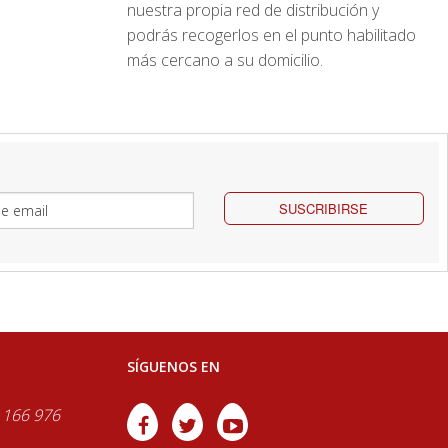
nuestra propia red de distribución y
podrás recogerlos en el punto habilitado
más cercano a su domicilio.
SUSCRIBIRSE
SÍGUENOS EN
 166 976