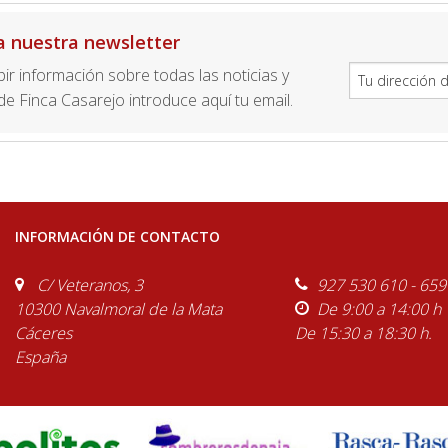
a nuestra newsletter
ibir información sobre todas las noticias y
e Finca Casarejo introduce aquí tu email.
INFORMACIÓN DE CONTACTO
C/ Veteranos, 3
927 530 610 - 659
10300 Navalmoral de la Mata
De 9:00 a 14:00 h
Cáceres
De 15:30 a 18:30 h.
España