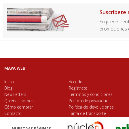
Suscríbete 
Si quieres rec
promociones d
MAPA WEB
Inicio
Accede
Blog
Regístrate
Newsletters
Términos y condiciones
Quiénes somos
Política de privacidad
Cómo comprar
Política de devoluciones
Contacto
Tarifa de transporte
NUESTRAS PÁGINAS