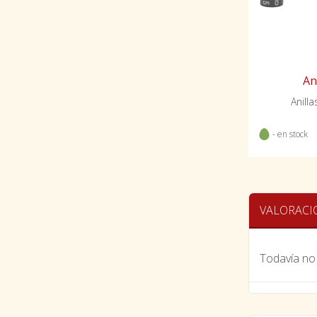
An
Anill
- en stock
VALORACI
Todavía no 