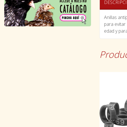
DESCRIPC
Anillas ant
para evitar
edad y para
Produc