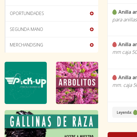
Anilla 
OPORTUNIDADES
para anilla
SEGUNDA MANO
Anilla 
MERCHANDISING
mm caja 50 
Anilla 
mm. caja 50
Leyenda: