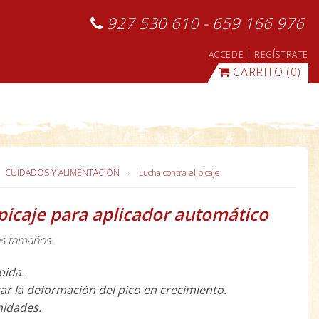
927 530 610 - 659 166 976
ACCEDE
|
REGÍSTRATE
CARRITO
(0)
CUIDADOS Y ALIMENTACIÓN
Lucha contra el picaje
ipicaje para aplicador automático
s tamaños.
pida.
tar la deformación del pico en crecimiento.
nidades.