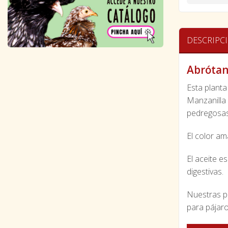
DESCRIPC
Abróta
Esta plant
Manzanilla 
pedregosas.
El color am
El aceite e
digestivas.
Nuestras p
para pájaro