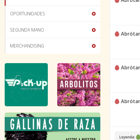
Abróta
OPORTUNIDADES
SEGUNDA MANO
Abróta
MERCHANDISING
Abróta
Abróta
Leyenda: