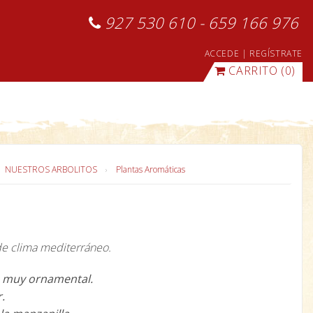
927 530 610 - 659 166 976
ACCEDE
|
REGÍSTRATE
CARRITO
(0)
NUESTROS ARBOLITOS
Plantas Aromáticas
 de clima mediterráneo.
a muy ornamental.
r.