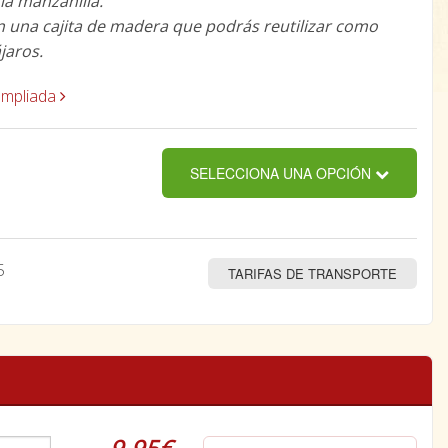
 la manzanilla.
 una cajita de madera que podrás reutilizar como
jaros.
ampliada
SELECCIONA UNA OPCIÓN
5
TARIFAS DE TRANSPORTE
9,95€