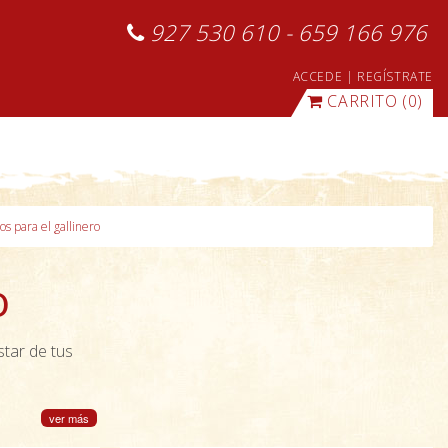
927 530 610 - 659 166 976
ACCEDE
|
REGÍSTRATE
CARRITO
(0)
os para el gallinero
o
star de tus
ver más