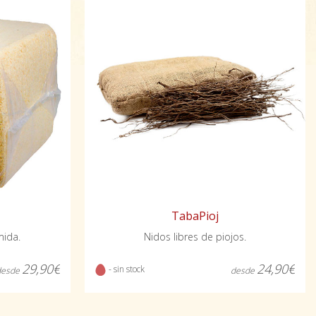
TabaPioj
mida.
Nidos libres de piojos.
29,90€
24,90€
- sin stock
desde
desde