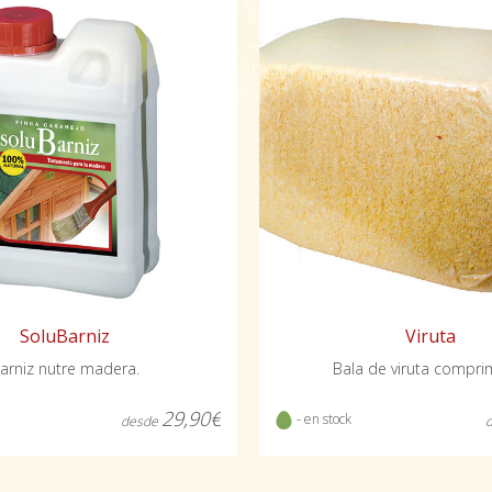
SoluBarniz
Viruta
arniz nutre madera.
Bala de viruta compri
29,90€
- en stock
desde