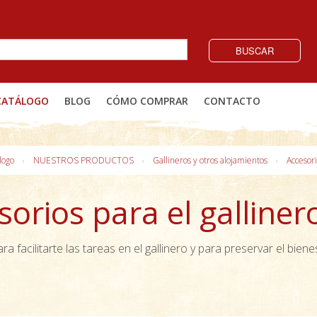
BUSCAR
CATÁLOGO
BLOG
CÓMO COMPRAR
CONTACTO
logo
NUESTROS PRODUCTOS
Gallineros y otros alojamientos
Accesori
sorios para el galliner
a facilitarte las tareas en el gallinero y para preservar el biene